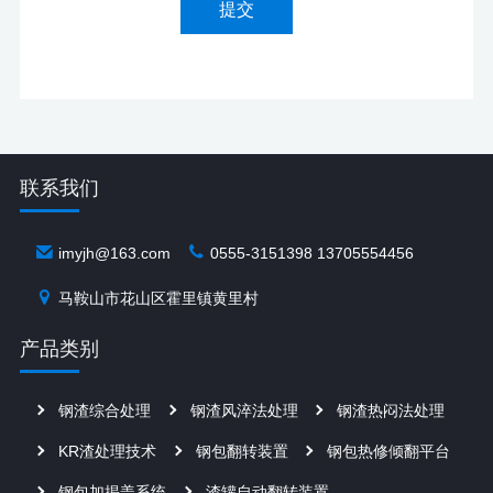
提交
联系我们
imyjh@163.com
0555-3151398 13705554456
马鞍山市花山区霍里镇黄里村
产品类别
钢渣综合处理
钢渣风淬法处理
钢渣热闷法处理
KR渣处理技术
钢包翻转装置
钢包热修倾翻平台
钢包加揭盖系统
渣罐自动翻转装置