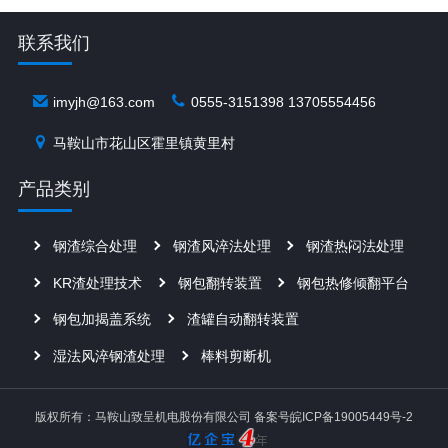
联系我们
imyjh@163.com
0555-3151398 13705554456
马鞍山市花山区霍里镇黄里村
产品类别
钢渣综合处理
钢渣风淬法处理
钢渣热闷法处理
KR渣处理技术
钢包翻转装置
钢包热修倾翻平台
钢包加揭盖系统
渣罐自动翻转装置
湿法风淬钢渣处理
棒料剪断机
版权所有：马鞍山致呈机电股份有限公司
备案号皖ICP备19005449号-2