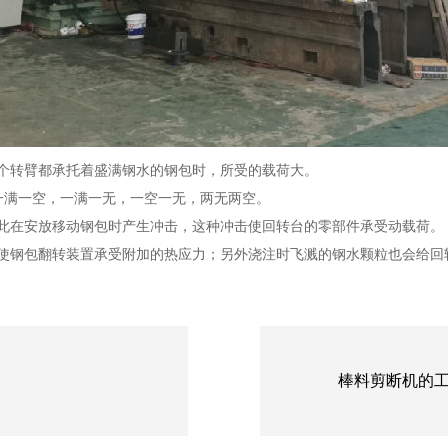
个转臂都承托着盛满钢水的钢包时，所受的载荷大。
一满一空，一满一无，一空一无，两无两空。
此在安放移动钢包时产生冲击，这种冲击使回转台的零部件承受动载荷。
使钢包翻转装置承受附加的热应力；另外浇注时飞溅的钢水颗粒也会给回
棒料剪断机的