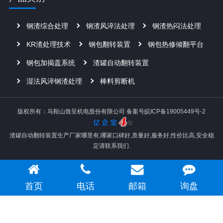
钢渣综合处理
钢渣风淬法处理
钢渣热闷法处理
KR渣处理技术
钢包翻转装置
钢包热修倾翻平台
钢包加揭盖系统
渣罐自动翻转装置
湿法风淬钢渣处理
棒料剪断机
版权所有：马鞍山致呈机电股份有限公司
备案号皖ICP备19005449号-2
渣罐自动翻转装置生产厂家哪里有,哪家口碑好,质量好,服务好,性价比高,安全稳
定请联系我们.
首页
电话
邮箱
询盘