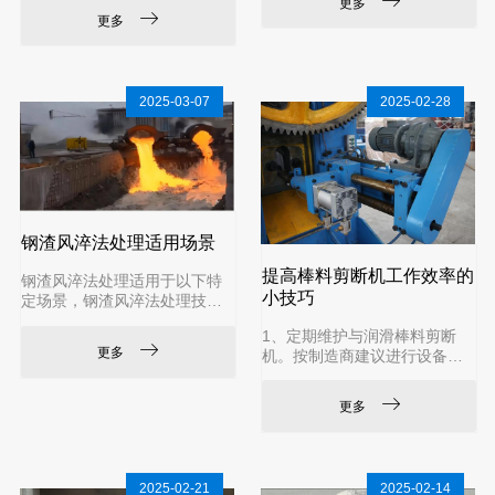
更多
价值如下：一、节能降耗与热
材料和除锈材料。例如，造船
更多
管理‌减少钢水温降与热损失‌使
用除锈材料的普遍价格为
用钢包加揭盖系统全程加盖后
2025-03-07
2025-02-28
钢渣风淬法处理适用场景
提高棒料剪断机工作效率的
钢渣风淬法处理适用于以下特
小技巧
定场景，钢渣风淬法处理技术
特点与处理效果需结合工艺条
1‌、定期维护与润滑‌棒料剪断
件及资源化需求综合选择：
更多
机。按制造商建议进行设备保
一、液态钢渣处理场景1‌、高流
养，主要检查齿轮、夹紧装置
动性熔渣处理‌适用于温度≥1
等关键部件的润滑情况，减少
更多
因摩擦导致的停机‌。清理刀片
表面残留物，保持剪切刃锋
2025-02-21
2025-02-14