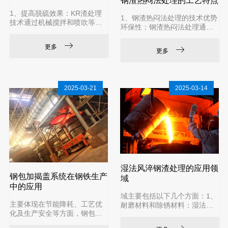
钢渣热闷法处理的工艺特点
‌1、提高脱硫效果‌：KR渣处理
1‌、钢渣热闷法处理的技术优势‌‌
技术通过机械搅拌和喷吹等方
环保性‌：钢渣热闷法处理通过
式，使脱硫剂与铁水充分接
消解f-CaO和f-MgO，消除钢渣
触，从而提高脱硫效果。例
遇水膨胀隐患，提升安定性，
更多
如，重庆钢铁通过“喷吹式KR
更多
满足道路、建材等场景应用标
+捞渣”技术，脱硫剂单耗降
准‌。‌资
2025-03-21
2025-03-14
湿法风淬钢渣处理的应用领
钢包加揭盖系统在钢铁生产
域
中的应用
域主要包括以下几个方面‌：1‌、
主要体现在节能降耗、工艺优
耐磨材料和除锈材料‌：湿法风
化及生产安全等方面，钢包加
淬钢渣处理后的产品具有高硬
揭盖系统具体应用场景与技术
度和稳定性，适用于制作耐磨