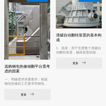
渣罐自动翻转装置的基本构
成
‌1、底座‌：用于支撑整个渣罐自
动翻转装置，确保装置的稳定
性和可靠性。底座通常通过轴
承座及轴承支撑翻转架，使其
更多
能够平稳地进行翻转操作‌。‌2、
选购钢包热修倾翻平台需考
翻转架‌：是渣罐自
虑的因素
‌一、明确需求‌‌承重要求‌：根据
钢包热修的工艺要求和钢包的
重量，确定平台的承重能力。‌
尺寸与空间‌：根据作业现场的
更多
空间大小，选择合适的钢包热
修倾翻平台尺寸，确