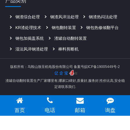
产品类别
钢渣综合处理
钢渣风淬法处理
钢渣热闷法处理
KR渣处理技术
钢包翻转装置
钢包热修倾翻平台
钢包加揭盖系统
渣罐自动翻转装置
湿法风淬钢渣处理
棒料剪断机
版权所有：马鞍山致呈机电股份有限公司
备案号皖ICP备19005449号-2
渣罐自动翻转装置生产厂家哪里有,哪家口碑好,质量好,服务好,性价比高,安全稳
定请联系我们.
首页
电话
邮箱
询盘