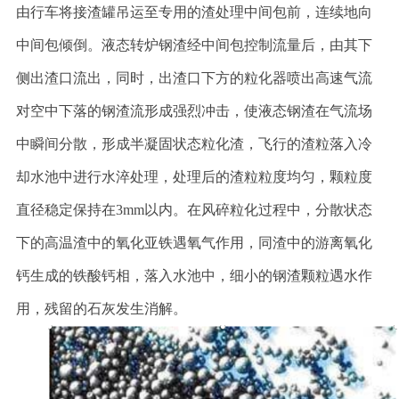
由行车将接渣罐吊运至专用的渣处理中间包前，连续地向
中间包倾倒。液态转炉钢渣经中间包控制流量后，由其下
侧出渣口流出，同时，出渣口下方的粒化器喷出高速气流
对空中下落的钢渣流形成强烈冲击，使液态钢渣在气流场
中瞬间分散，形成半凝固状态粒化渣，飞行的渣粒落入冷
却水池中进行水淬处理，处理后的渣粒粒度均匀，颗粒度
直径稳定保持在3mm以内。在风碎粒化过程中，分散状态
下的高温渣中的氧化亚铁遇氧气作用，同渣中的游离氧化
钙生成的铁酸钙相，落入水池中，细小的钢渣颗粒遇水作
用，残留的石灰发生消解。